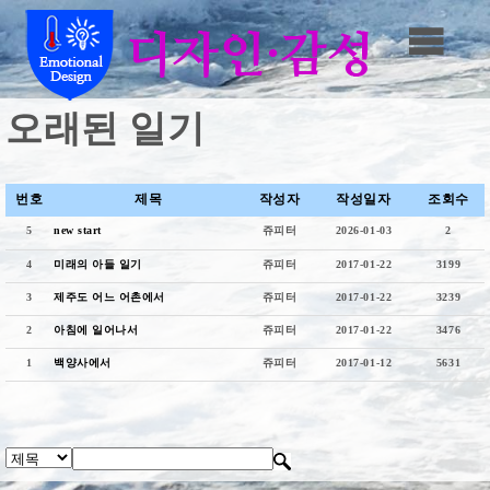
오래된 일기
번호
제목
작성자
작성일자
조회수
5
new start
쥬피터
2026-01-03
2
4
미래의 아들 일기
쥬피터
2017-01-22
3199
3
제주도 어느 어촌에서
쥬피터
2017-01-22
3239
2
아침에 일어나서
쥬피터
2017-01-22
3476
1
백양사에서
쥬피터
2017-01-12
5631