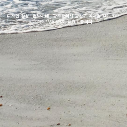
디자인·감성 | 컴박사네 | 광주광역시 광산구 여대길 340 | TEL
: 010-2330-8065 | 대표 : 쥬피터